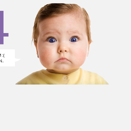
4
:(
..