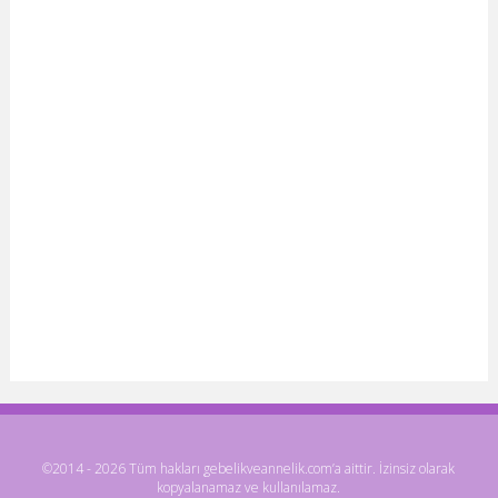
©2014 - 2026 Tüm hakları gebelikveannelik.com’a aittir. İzinsiz olarak
kopyalanamaz ve kullanılamaz.