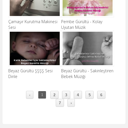
Çamaşır Kurutma Makinesi
Pembe Gürültü - Kolay
Sesi
Uyutan Müzik
Beyaz Gürültü ŞŞŞŞ Sesi
Beyaz Gürültü - Sakinleştiren
Dinle
Bebek Müziği
‹
1
2
3
4
5
6
7
›