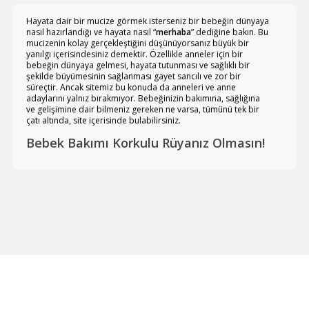
Hayata dair bir mucize görmek isterseniz bir bebeğin dünyaya
nasıl hazırlandığı ve hayata nasıl “
merhaba
” dediğine bakın. Bu
mucizenin kolay gerçekleştiğini düşünüyorsanız büyük bir
yanılgı içerisindesiniz demektir. Özellikle anneler için bir
bebeğin dünyaya gelmesi, hayata tutunması ve sağlıklı bir
şekilde büyümesinin sağlanması gayet sancılı ve zor bir
süreçtir. Ancak sitemiz bu konuda da anneleri ve anne
adaylarını yalnız bırakmıyor. Bebeğinizin bakımına, sağlığına
ve gelişimine dair bilmeniz gereken ne varsa, tümünü tek bir
çatı altında, site içerisinde bulabilirsiniz.
Bebek Bakımı Korkulu Rüyanız Olmasın!
Bebeklerin dünyaya gelme hazırlığından başlayarak,
doğumları, ilk bakımları, ilk beslenmeleri, büyümeleri ve artık
bebeklik döneminden çıkarak çocukluk dönemine adım
atmaları arasında geçen süreçte pek çok bilgiye gereksinim
duyacaksınız. Bu bilgiler ışığında siz de yaşadığınız sıkıntıları
kolaylıkla atlatabilirsiniz. En azından hangi durumlarda derhal
bir hekime gitmeniz gerektiği, hangi durumların tehlikeli gibi
görünse de aslında gayet normal olduğunu öğrenmiş
olacaksınız. Edindiğiniz tecrübeler ışığında kısa sürede bebek
bakımında uzman bir anneye dönüşmeniz mümkün olabilir.
Rehberiniz sayesinde
bebek bakımı
korkulu bir rüya olmaktan
çıkacak.
Bebeklerde genellikle benzer problemler yaşanır. Bunları