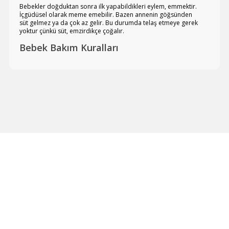
Bebekler doğduktan sonra ilk yapabildikleri eylem, emmektir.
İçgüdüsel olarak meme emebilir. Bazen annenin göğsünden
süt gelmez ya da çok az gelir. Bu durumda telaş etmeye gerek
yoktur çünkü süt, emzirdikçe çoğalır.
Bebek Bakım Kuralları
Bebeklerin boyun kasları çok iyi gelişmediğinden,
bebeğin başının desteklenerek tutulması gerekir.
Bebeklerin midesi çok küçük olduğundan bir defada
çok süt ememezler. Bu yüzden çabuk acıkırlar.
Bebekler her acıktıklarında beslenmelidir.
Bebekler beslendikten sonra mutlaka dik tutularak
gazları çıkartılmalıdır.
Bebeği aşırı sıcak ya da serin tutmayın. 20-22 derece
sıcaklık, bebekler için idealdir.
Bebeği her zaman temiz tutmalı ve kullanılan eşyalar
hijyenik olmalıdır.
Anne zamanla
bebek bakımı
konusunda daha fazla ustalaşır.
Bebeğin huylarını öğrenir ve onun dilinden en iyi annesi anlar.
Çok sık ağlayan ve ayaklarını yukarı doğru çeken bebeklerde
sorun, gaz olabilir. Bu yüzden beslenme sonrasında bebek dik
tutularak ve sırtı sıvazlanarak gazı çıkartılmalıdır.
Bebekler sıkı sıkı kundaklanmamalı. Eski bir gelenek olan sıkı
kundaklama, bebeğin gelişimini etkiler. Eğer bebek sürekli el
kol sallayarak kendini uyandırıyorsa, hafifçe yarım