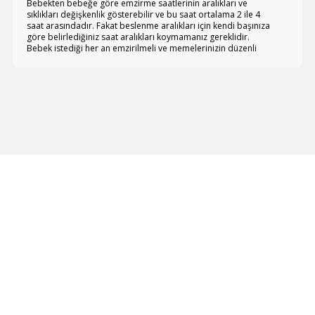
Bebekten bebeğe göre emzirme saatlerinin aralıkları ve
sıklıkları değişkenlik gösterebilir ve bu saat ortalama 2 ile 4
saat arasındadır. Fakat beslenme aralıkları için kendi başınıza
göre belirlediğiniz saat aralıkları koymamanız gereklidir.
Bebek istediği her an emzirilmeli ve memelerinizin düzenli
olarak boşaltılması gerekmektedir.
Memelerin aralıklar ile boşaltılması sütün tekrar üretilmesi için
gerekli bir işlemdir. Bebeğin acıktığını gösteren belirtiler ise
bunlar; hareketlilik, kol ve bacaklarda oynama, baş
hareketleri, eli ağıza doğru götürme, parmak emme, dudak
şapırdatma, hızlı nefes almak. Bu işaretlerden birini veya
birkaçını görmeye başladıysanız bebeğinizin ağlamasını
beklemeden emzirmeye başlamalısınız.
Emzirme Ne Kadar Sürmeli?
Emzirmenin bilinçli olarak sınırlandırılması, anne ve bebek ile
alakalı tıbbi sıkıntılar yoksa önerilen bir davranış biçimi
değildir. Emzirme teknikleri anne adayları tarafından
değiştirilerek sınırlandırılırsa
emzirme problemleri
ortaya
çıkabilir. Anne adayları ile bebek arasındaki sütün akışı her
anne ve bebek için farklı olacağından dolayı emzirmenin
süresi kişilere göre değişkenlik gösterebilen bir yapıya
sahiptir.
Doğum sonrası ilk günler bebek sütü daha hızlı alacağı için
süre biraz kısaltılabilir. Emzirmenin ortalama süresi ise 30