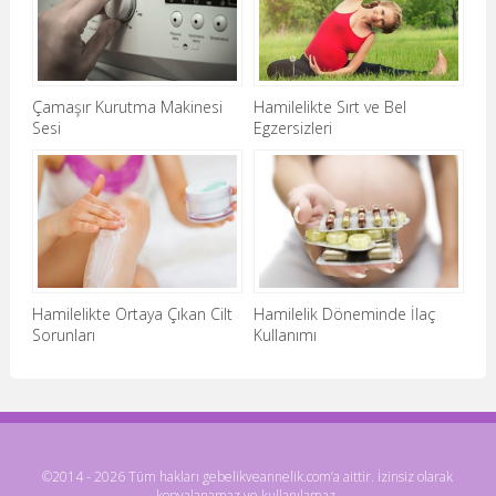
Çamaşır Kurutma Makinesi
Hamilelikte Sırt ve Bel
Sesi
Egzersizleri
Hamilelikte Ortaya Çıkan Cilt
Hamilelik Döneminde İlaç
Sorunları
Kullanımı
©2014 - 2026 Tüm hakları gebelikveannelik.com’a aittir. İzinsiz olarak
kopyalanamaz ve kullanılamaz.