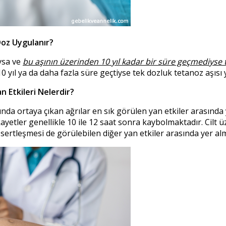
Doz Uygulanır?
ysa ve
bu aşının üzerinden 10 yıl kadar bir süre geçmediyse 
yıl ya da daha fazla süre geçtiyse tek dozluk tetanoz aşısı ya
n Etkileri Nelerdir?
ında ortaya çıkan ağrılar en sık görülen yan etkiler arasında
ayetler genellikle 10 ile 12 saat sonra kaybolmaktadır. Cilt üz
ertleşmesi de görülebilen diğer yan etkiler arasında yer al