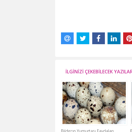
İLGİNİZİ ÇEKEBİLECEK YAZILA
Bıldırcın Yumurtası Faydaları