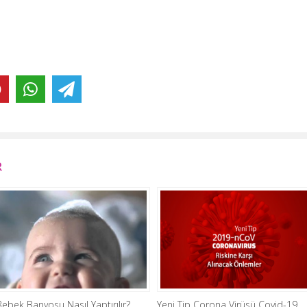
R
Bebek Banyosu Nasıl Yaptırılır?
Yeni Tip Corona Virüsü Covid-19