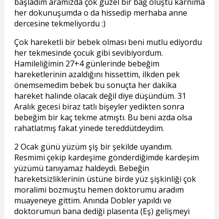
başladım aramızda çok güzel bir bağ oluştu karnıma
her dokunuşumda o da hissedip merhaba anne
dercesine tekmeliyordu :)
Çok hareketli bir bebek olması beni mutlu ediyordu
her tekmesinde çocuk gibi sevibiyordum.
Hamileliğimin 27+4 günlerinde bebeğim
hareketlerinin azaldığını hissettim, ilkden pek
önemsemedim bebek bu sonuçta her dakika
hareket halinde olacak değil diye düşündüm. 31
Aralık gecesi biraz tatlı bişeyler yedikten sonra
bebeğim bir kaç tekme atmıştı. Bu beni azda olsa
rahatlatmış fakat yinede tereddütdeydim.
2 Ocak günü yüzüm şiş bir şekilde uyandım.
Resmimi çekip kardeşime gönderdiğimde kardeşim
yüzümü tanıyamaz haldeydi. Bebeğin
hareketsizliklerinin üstüne birde yüz şişkinliği çok
moralimi bozmuştu hemen doktorumu aradım
muayeneye gittim. Anında Dobler yapıldı ve
doktorumun bana dediği plasenta (Eş) gelişmeyi