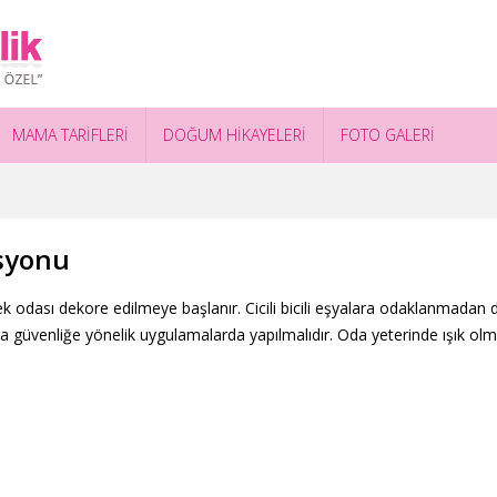
MAMA TARİFLERİ
DOĞUM HİKAYELERİ
FOTO GALERİ
syonu
ek odası dekore edilmeye başlanır. Cicili bicili eşyalara odaklanmada
ca güvenliğe yönelik uygulamalarda yapılmalıdır. Oda yeterinde ışık ol