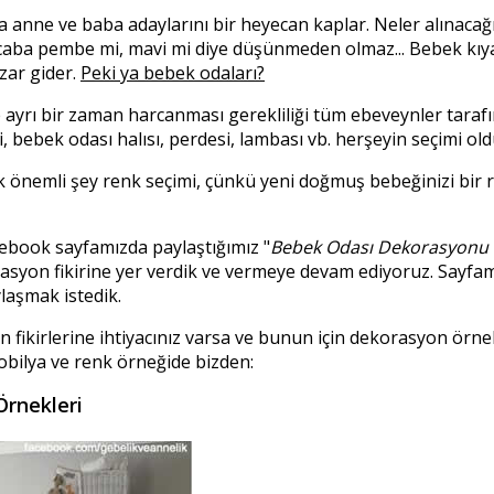
 anne ve baba adaylarını bir heyecan kaplar. Neler alınacağının
caba pembe mi, mavi mi diye düşünmeden olmaz... Bebek kıya
zar gider.
Peki ya bebek odaları?
ayrı bir zaman harcanması gerekliliği tüm ebeveynler tarafı
ri, bebek odası halısı, perdesi, lambası vb. herşeyin seçimi 
 önemli şey renk seçimi, çünkü yeni doğmuş bebeğinizi bir
acebook sayfamızda paylaştığımız "
Bebek Odası Dekorasyonu 
syon fikirine yer verdik ve vermeye devam ediyoruz. Sayfam
ylaşmak istedik.
 fikirlerine ihtiyacınız varsa ve bunun için dekorasyon örnekle
mobilya ve renk örneğide bizden:
rnekleri