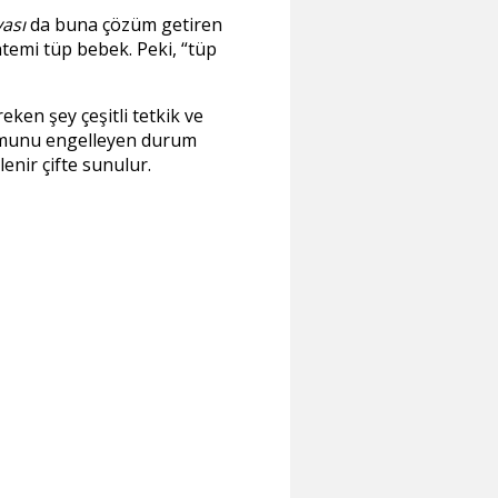
yası
da buna çözüm getiren
ntemi tüp bebek. Peki,
tüp
ken şey çeşitli tetkik ve
umunu engelleyen durum
enir çifte sunulur.