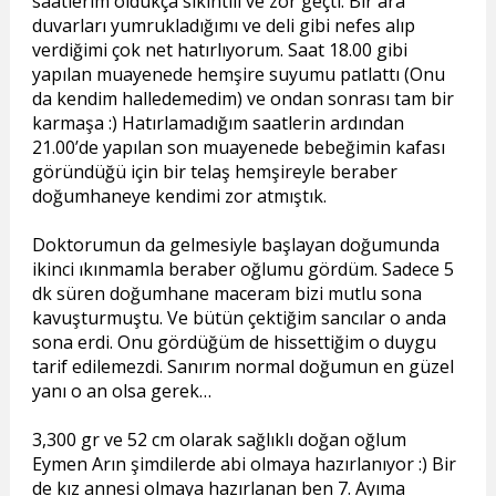
saatlerim oldukça sıkıntılı ve zor geçti. Bir ara
duvarları yumrukladığımı ve deli gibi nefes alıp
verdiğimi çok net hatırlıyorum. Saat 18.00 gibi
yapılan muayenede hemşire suyumu patlattı (Onu
da kendim halledemedim) ve ondan sonrası tam bir
karmaşa :) Hatırlamadığım saatlerin ardından
21.00’de yapılan son muayenede bebeğimin kafası
göründüğü için bir telaş hemşireyle beraber
doğumhaneye kendimi zor atmıştık.
Doktorumun da gelmesiyle başlayan doğumunda
ikinci ıkınmamla beraber oğlumu gördüm. Sadece 5
dk süren doğumhane maceram bizi mutlu sona
kavuşturmuştu. Ve bütün çektiğim sancılar o anda
sona erdi. Onu gördüğüm de hissettiğim o duygu
tarif edilemezdi. Sanırım normal doğumun en güzel
yanı o an olsa gerek…
3,300 gr ve 52 cm olarak sağlıklı doğan oğlum
Eymen Arın şimdilerde abi olmaya hazırlanıyor :) Bir
de kız annesi olmaya hazırlanan ben 7. Ayıma