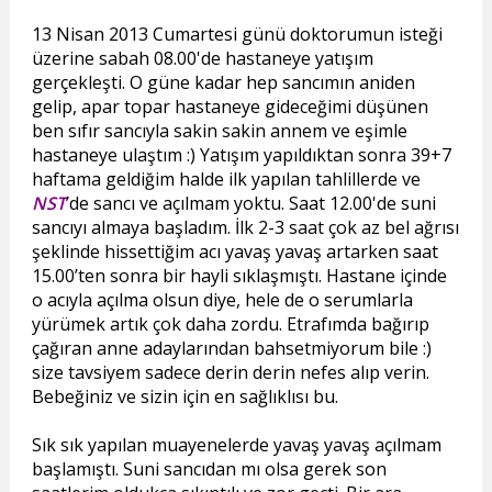
13 Nisan 2013 Cumartesi günü doktorumun isteği
üzerine sabah 08.00'de hastaneye yatışım
gerçekleşti. O güne kadar hep sancımın aniden
gelip, apar topar hastaneye gideceğimi düşünen
ben sıfır sancıyla sakin sakin annem ve eşimle
hastaneye ulaştım :) Yatışım yapıldıktan sonra 39+7
haftama geldiğim halde ilk yapılan tahlillerde ve
NST
’de sancı ve açılmam yoktu. Saat 12.00'de suni
sancıyı almaya başladım. İlk 2-3 saat çok az bel ağrısı
şeklinde hissettiğim acı yavaş yavaş artarken saat
15.00’ten sonra bir hayli sıklaşmıştı. Hastane içinde
o acıyla açılma olsun diye, hele de o serumlarla
yürümek artık çok daha zordu. Etrafımda bağırıp
çağıran anne adaylarından bahsetmiyorum bile :)
size tavsiyem sadece derin derin nefes alıp verin.
Bebeğiniz ve sizin için en sağlıklısı bu.
Sık sık yapılan muayenelerde yavaş yavaş açılmam
başlamıştı. Suni sancıdan mı olsa gerek son