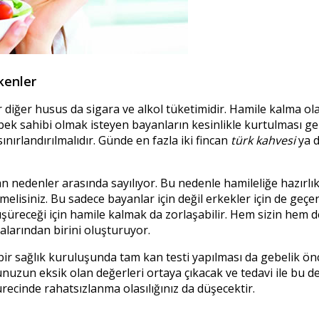
kenler
diğer husus da sigara ve alkol tüketimidir. Hamile kalma ol
ebek sahibi olmak isteyen bayanların kesinlikle kurtulması ge
sınırlandırılmalıdır. Günde en fazla iki fincan
türk kahvesi
ya 
n nedenler arasında sayılıyor. Bu nedenle hamileliğe hazırlı
elisiniz. Bu sadece bayanlar için değil erkekler için de geçerl
üreceği için hamile kalmak da zorlaşabilir. Hem sizin hem de
alarından birini oluşturuyor.
r sağlık kuruluşunda tam kan testi yapılması da gebelik ön
nuzun eksik olan değerleri ortaya çıkacak ve tedavi ile bu 
ürecinde rahatsızlanma olasılığınız da düşecektir.