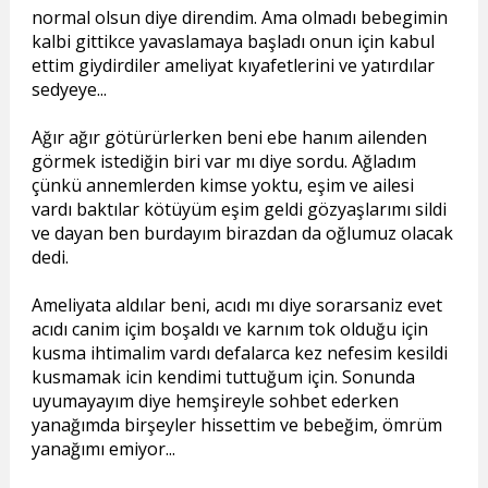
normal olsun diye direndim. Ama olmadı bebegimin
kalbi gittikce yavaslamaya başladı onun için kabul
ettim giydirdiler ameliyat kıyafetlerini ve yatırdılar
sedyeye...
Ağır ağır götürürlerken beni ebe hanım ailenden
görmek istediğin biri var mı diye sordu. Ağladım
çünkü annemlerden kimse yoktu, eşim ve ailesi
vardı baktılar kötüyüm eşim geldi gözyaşlarımı sildi
ve dayan ben burdayım birazdan da oğlumuz olacak
dedi.
Ameliyata aldılar beni, acıdı mı diye sorarsaniz evet
acıdı canim içim boşaldı ve karnım tok olduğu için
kusma ihtimalim vardı defalarca kez nefesim kesildi
kusmamak icin kendimi tuttuğum için. Sonunda
uyumayayım diye hemşireyle sohbet ederken
yanağımda birşeyler hissettim ve bebeğim, ömrüm
yanağımı emiyor...