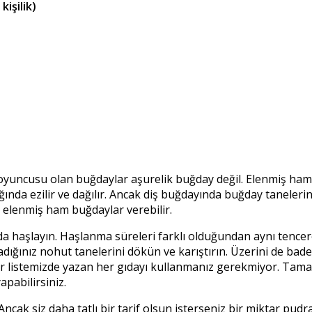
kişilik)
 oyuncusu olan buğdaylar aşurelik buğday değil. Elenmiş ham
nda ezilir ve dağılır. Ancak diş buğdayında buğday tanelerin
 elenmiş ham buğdaylar verebilir.
da haşlayın. Haşlanma süreleri farklı olduğundan aynı tenc
ığınız nohut tanelerini dökün ve karıştırın. Üzerini de badem
 listemizde yazan her gıdayı kullanmanız gerekmiyor. Tama
pabilirsiniz.
Ancak siz daha tatlı bir tarif olsun isterseniz bir miktar pudra