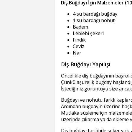
Diş Buğdayı İçin Malzemeler (10 
4 su bardağı buğday
1 su bardağı nohut
Badem
Leblebi şekeri
Fındık
Ceviz
Nar
Diş Buğdayı Yapılışı
Öncelikle diş buğdayının başrol
Çünkü aşurelik buğday haşlandığı
İstediğiniz görüntüyü size ancak
Buğdayı ve nohutu farklı kaplar
Ardından buğdayın üzerine haşlad
Mutlaka süsleme için malzemeler
üzerinde çıkarma ya da ekleme ya
Diş buğdayı tarifinde şeker yok. 