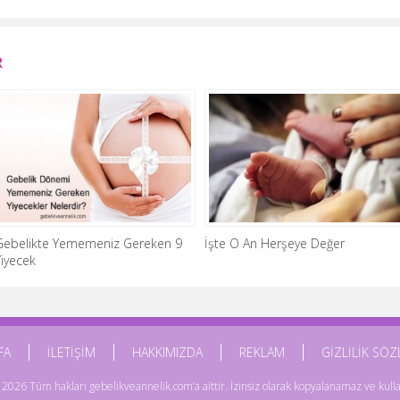
R
Gebelikte Yememeniz Gereken 9
İşte O An Herşeye Değer
Yiyecek
FA
İLETİŞİM
HAKKIMIZDA
REKLAM
GİZLİLİK SÖ
2026 Tüm hakları gebelikveannelik.com’a aittir. İzinsiz olarak kopyalanamaz ve kull