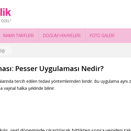
MAMA TARİFLERİ
DOĞUM HİKAYELERİ
FOTO GALERİ
ığı
ası: Pesser Uygulaması Nedir?
larında tercih edilen tedavi yöntemlerinden biridir. Bu uygulama ay
 vajinal halka şeklinde bilinir.
kılır, regl döneminde çıkartılarak bittikten sonra yeniden takı