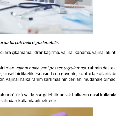
da birçok belirti gözlenebilir.
 idrara çıkamama, idrar kaçırma, vajinal kanama, vajinal akıntı, 
iri olan
vajinal halka yani pesser uygulaması
, rahmin destek
, cinsel birliktelik esnasında da güvenle, konforla kullanılabi
tır. Vajinal halka rahim sarkmasının cerrahi müdahale olmad
k ürkütücü ya da zor gelebilir ancak halkanın nasıl kullanıla
arafından kullanılabilmektedir.