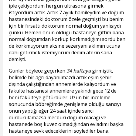
iple çekiyordum hergün ultrasona girmek
istiyordum artık. Artık 7 aylık hamileydim ve doğum
hastanesindeki doktorum özele geçmişti bu benim
için bir fırsattı doktorum normal doğum yanlısıydı
çünkü. Hemen onun olduğu hastaneye gittim bana
normal doğumdan korkup korkmadığımı sordu ben
de korkmuyorum aksine sezeryanı aklımın ucuna
dahi getirmek istemiyorum dedim aferin sana
demişti.
Günler böylece geçerken
34 haftaya
girmiştik,
belimde bir ağrı dayanılmazdı artık eşim şehir
dışında çalıştığından annemlerde kalıyordum ve
fakülte hastanesi annemlere yakındı gece 12 de
beni fakülteye götürdüler. Uzun bir inceleme
sonucunda böbreğimde genişleme olduğu sancıyı
onun yaptığı eğer 24 saat içinde sancı
durdurulamazsa mecburi doğum olacağı ve
hastanede boş kuvez olmadığından evladımı başka
hastaneye sevk edeceklerini söylediler bana.