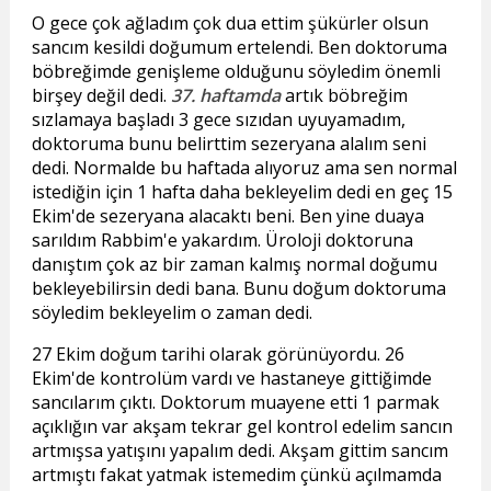
O gece çok ağladım çok dua ettim şükürler olsun
sancım kesildi doğumum ertelendi. Ben doktoruma
böbreğimde genişleme olduğunu söyledim önemli
birşey değil dedi.
37. haftamda
artık böbreğim
sızlamaya başladı 3 gece sızıdan uyuyamadım,
doktoruma bunu belirttim sezeryana alalım seni
dedi. Normalde bu haftada alıyoruz ama sen normal
istediğin için 1 hafta daha bekleyelim dedi en geç 15
Ekim'de sezeryana alacaktı beni. Ben yine duaya
sarıldım Rabbim'e yakardım. Üroloji doktoruna
danıştım çok az bir zaman kalmış normal doğumu
bekleyebilirsin dedi bana. Bunu doğum doktoruma
söyledim bekleyelim o zaman dedi.
27 Ekim doğum tarihi olarak görünüyordu. 26
Ekim'de kontrolüm vardı ve hastaneye gittiğimde
sancılarım çıktı. Doktorum muayene etti 1 parmak
açıklığın var akşam tekrar gel kontrol edelim sancın
artmışsa yatışını yapalım dedi. Akşam gittim sancım
artmıştı fakat yatmak istemedim çünkü açılmamda