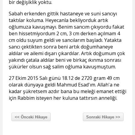
bir değişiklik yoktu.
Sabah erkenden gittik hastaneye ve suni sancıyı
taktılar koluma. Heyecanla bekliyorduk artık
oğlumuza kavuşmayı. Benim sancım çıkıyordu fakat
ben hissetmiyordum 2 cm, 3 cm derken açılmam 4
cm oldu suyum geldi ve sancılarım başladı. Yatakta
sancı çektikten sonra beni artık doğumhaneye
aldılar ve ailemi dışarı çıkardılar. Artık doğumum çok
yakındı çatala aldılar beni ve birkaç ıkınma sonrası
şükürler olsun sağ salim oğluma kavuşmuştum.
27 Ekim 2015 Salı günü 18.12 de 2720 gram 49 cm
olarak dünyaya geldi Mahmud Esad'ım. Allah'a ne
kadar şükretsem azdır bana bu meleği emanet ettiği
için Rabbim isteyen her kuluna tattırsın anneliği.
<< Önceki Hikaye
Sonraki Hikaye >>