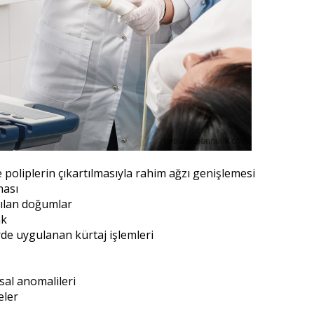
poliplerin çıkartılmasıyla rahim ağzı genişlemesi
ması
ılan doğumlar
k
erde uygulanan kürtaj işlemleri
al anomalileri
eler