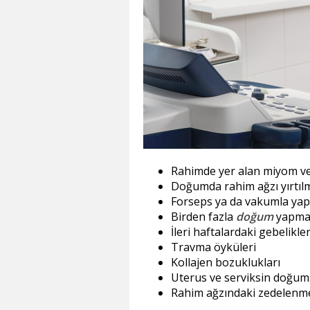
Rahimde yer alan miyom ve 
Doğumda rahim ağzı yırtıl
Forseps ya da vakumla yap
Birden fazla
doğum
yapma
İleri haftalardaki gebelikl
Travma öyküleri
Kollajen bozuklukları
Uterus ve serviksin doğums
Rahim ağzındaki zedelenm