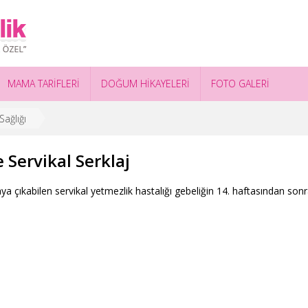
MAMA TARİFLERİ
DOĞUM HİKAYELERİ
FOTO GALERİ
ağlığı
 Servikal Serklaj
a çıkabilen servikal yetmezlik hastalığı gebeliğin 14. haftasından sonr