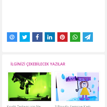
İLGİNİZİ ÇEKEBİLECEK YAZILAR
Kısırlık Tedavisi için Ne
3 Boyutlu Şemsiye Kartı