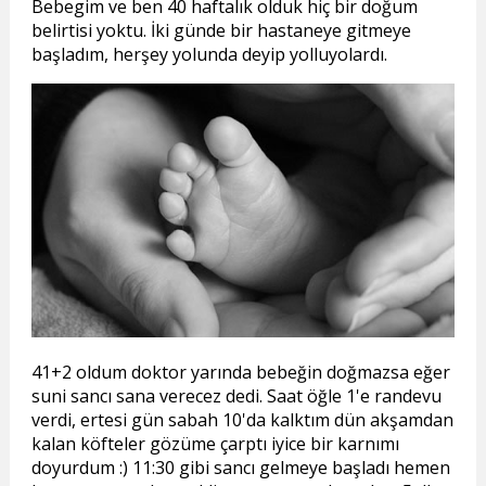
Bebegim ve ben 40 haftalık olduk hiç bir doğum
belirtisi yoktu. İki günde bir hastaneye gitmeye
başladım, herşey yolunda deyip yolluyolardı.
41+2 oldum doktor yarında bebeğin doğmazsa eğer
suni sancı sana verecez dedi. Saat öğle 1'e randevu
verdi, ertesi gün sabah 10'da kalktım dün akşamdan
kalan köfteler gözüme çarptı iyice bir karnımı
doyurdum :) 11:30 gibi sancı gelmeye başladı hemen