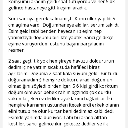
komşumu aradım geldi saat tutuyordu ve her 5 dk
gelince hastaneye gittik eşimi aradık.
Suni sancıya gerek kalmamıştı. Kontroller yapıldı 5
cm açılma vardı. Doğumhaneye aldılar, serum takıldı.
Esim geldi tabi benden heyecanlı :) eşim hep
yanımdaydı doğumu birlikte yaptık. Sancı geldikçe
eşime vuruyordum üstünü başını parçaladım
resmen.
2 saat geçti tık yok hemşireye havuzu doldururun
dedim içine yattım sıcak suda hafifledi biraz
ağrılarım. Doğuma 2 saat kala suyum geldi. Bir türlü
doğuramadım :) hemşire doktoru aradı doğumun
olmadığını söyledi birden içeri 5 6 kişi girdi korktum
doğum olmuyor bebek rahim ağzında çok durdu
vakumla çekecez dediler ayaklarımı bağladılar. İki
hemşire karnımın üstünden iteceklerdi erkek olanın
elini tutup ne olur kurtar beni dedim az kaldı dedi.
Eşimde yanımda duruyor. Tabi bu arada alttan
kestiler, sancı gelince ıkın çekecez dediler ve ilk