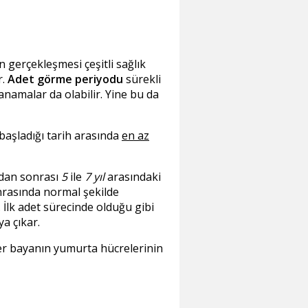
 gerçekleşmesi çeşitli sağlık
r.
Adet görme periyodu
sürekli
namalar da olabilir. Yine bu da
 başladığı tarih arasında
en az
dan sonrası
5
ile
7 yıl
arasındaki
onrasında normal şekilde
 İlk adet sürecinde olduğu gibi
a çıkar.
her bayanın yumurta hücrelerinin