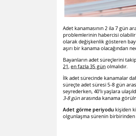
Adet kanamasının 2 ila 7 gün ara
problemlerinin habercisi olabili
olarak değişkenlik gösteren bay
aşırı bir kanama olacağından ned
Bayanların adet süreçlerini takip
21
,
en fazla 35 gün
olmalıdır.
İlk adet sürecinde kanamalar da
süreçte adet süresi 5-8 gün aras
seyrederken, 40’lı yaşlara ulaşı
3-8 gün
arasında kanama görülm
Adet görme periyodu
kişiden k
olgunlaşma sürenin birbirinden f