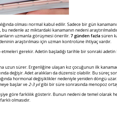
lığında olması normal kabul edilir. Sadece bir gün kanamanın
r, bu nedenle az miktardaki kanamanın nedeni araştırılmalıdı
anların uzmanla görüşmesi önerilir.
7 günden fazla
süren ka
eninin araştırılması için uzman kontrolüne ihtiyaç vardır.
 etmeleri gerekir. Adetin başladığı tarihle bir sonraki adetin
ha uzun sürer. Ergenliğine ulaşan kız çocuğunun ilk kanama
ında değişir. Adet aralıkları da düzensiz olabilir. Bu süreç s
ldığında hormonal değişiklikler nedeniyle yeniden döngü uzar.
eye başlar ve
2-3 yıl
gibi bir süre sonrasında menopoz ortay
işiye göre farklılık gösterir. Bunun nedeni de temel olarak 
arklı olmasıdır.