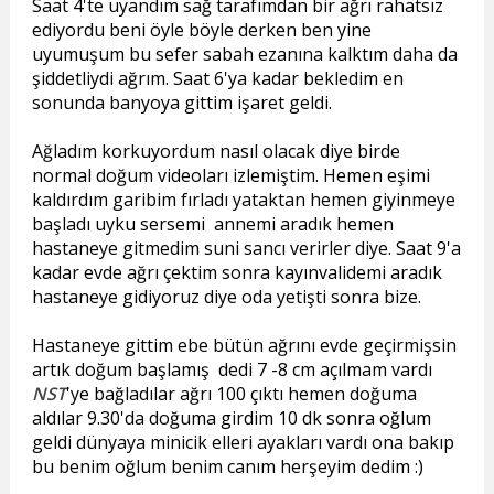
Saat 4'te uyandım sağ tarafımdan bir ağrı rahatsız
ediyordu beni öyle böyle derken ben yine
uyumuşum bu sefer sabah ezanına kalktım daha da
şiddetliydi ağrım. Saat 6'ya kadar bekledim en
sonunda banyoya gittim işaret geldi.
Ağladım korkuyordum nasıl olacak diye birde
normal doğum videoları izlemiştim. Hemen eşimi
kaldırdım garibim fırladı yataktan hemen giyinmeye
başladı uyku sersemi annemi aradık hemen
hastaneye gitmedim suni sancı verirler diye. Saat 9'a
kadar evde ağrı çektim sonra kayınvalidemi aradık
hastaneye gidiyoruz diye oda yetişti sonra bize.
Hastaneye gittim ebe bütün ağrını evde geçirmişsin
artık doğum başlamış dedi 7 -8 cm açılmam vardı
NST
'ye bağladılar ağrı 100 çıktı hemen doğuma
aldılar 9.30'da doğuma girdim 10 dk sonra oğlum
geldi dünyaya minicik elleri ayakları vardı ona bakıp
bu benim oğlum benim canım herşeyim dedim :)