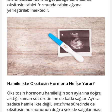
oksitosin tablet formunda rahim ağzına
yerleştirilebilmektedir.
Hamilelikte Oksitosin Hormonu Ne İşe Yarar?
Oksitosin hormonu hamileliğin son aylarına doğru
arttığı zaman süt üretimine de katkı sağlar. Ayrıca
sadece hamilelikte değil,
emzirme
sürecinde de
oksitosin hormonunun doğru şekilde salgılanması