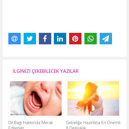
İLGİNİZİ ÇEKEBİLECEK YAZILAR
Dil Bağı Hakkında Merak
Gebeliğe Hazırlıkta En Önemli
Edilenler
8 Değişiklik