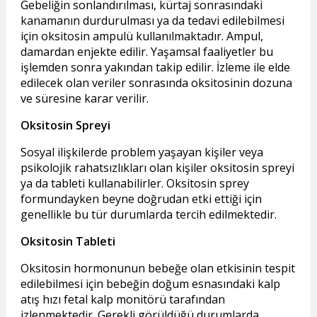
Gebeliğin sonlandırılması, kürtaj sonrasındaki
kanamanın durdurulması ya da tedavi edilebilmesi
için oksitosin ampulü kullanılmaktadır. Ampul,
damardan enjekte edilir. Yaşamsal faaliyetler bu
işlemden sonra yakından takip edilir. İzleme ile elde
edilecek olan veriler sonrasında oksitosinin dozuna
ve süresine karar verilir.
Oksitosin Spreyi
Sosyal ilişkilerde problem yaşayan kişiler veya
psikolojik rahatsızlıkları olan kişiler oksitosin spreyi
ya da tableti kullanabilirler. Oksitosin sprey
formundayken beyne doğrudan etki ettiği için
genellikle bu tür durumlarda tercih edilmektedir.
Oksitosin Tableti
Oksitosin hormonunun bebeğe olan etkisinin tespit
edilebilmesi için bebeğin doğum esnasındaki kalp
atış hızı fetal kalp monitörü tarafından
izlenmektedir. Gerekli görüldüğü durumlarda