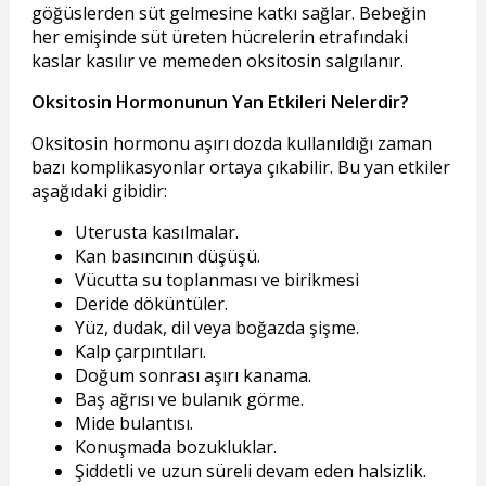
göğüslerden süt gelmesine katkı sağlar. Bebeğin
her emişinde süt üreten hücrelerin etrafındaki
kaslar kasılır ve memeden oksitosin salgılanır.
Oksitosin Hormonunun Yan Etkileri Nelerdir?
Oksitosin hormonu aşırı dozda kullanıldığı zaman
bazı komplikasyonlar ortaya çıkabilir. Bu yan etkiler
aşağıdaki gibidir:
Uterusta kasılmalar.
Kan basıncının düşüşü.
Vücutta su toplanması ve birikmesi
Deride döküntüler.
Yüz, dudak, dil veya boğazda şişme.
Kalp çarpıntıları.
Doğum sonrası aşırı kanama.
Baş ağrısı ve bulanık görme.
Mide bulantısı.
Konuşmada bozukluklar.
Şiddetli ve uzun süreli devam eden halsizlik.