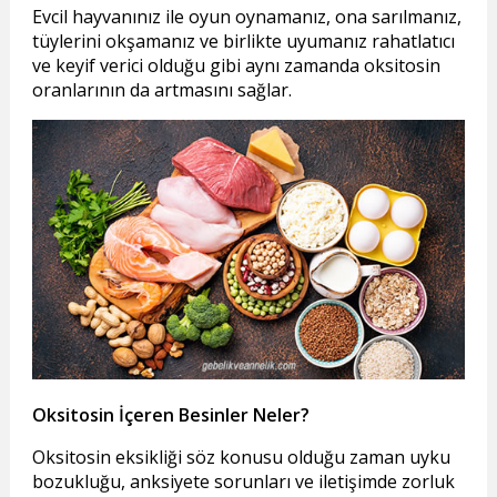
Evcil hayvanınız ile oyun oynamanız, ona sarılmanız,
tüylerini okşamanız ve birlikte uyumanız rahatlatıcı
ve keyif verici olduğu gibi aynı zamanda oksitosin
oranlarının da artmasını sağlar.
Oksitosin İçeren Besinler Neler?
Oksitosin eksikliği söz konusu olduğu zaman uyku
bozukluğu, anksiyete sorunları ve iletişimde zorluk