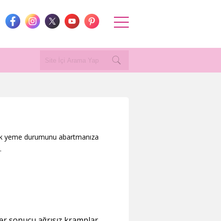
emek yeme durumunu abartmanıza
.
er sonucu ağrısız kramplar