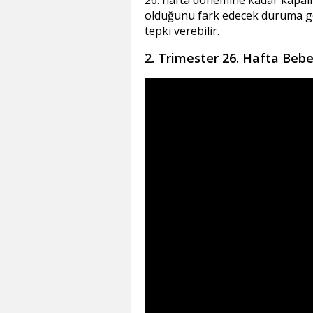
26. hafta dönemine kadar kapalı 
olduğunu fark edecek duruma gel
tepki verebilir.
2. Trimester 26. Hafta Beb