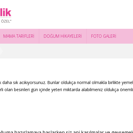
MAMA TARİFLERİ
DOĞUM HİKAYELERİ
FOTO GALERİ
ok daha sık acıkıyorsunuz. Bunlar oldukça normal olmakla birlikte y
rli olan besinleri gün içinde yeteri miktarda alabilmeniz oldukça önemli
oğuma hazırlamaya başlarken siz ani kasılmalar ve gevşemel