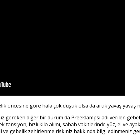
k öncesine göre hala çok düşük olsa da artık yavaş yavaş 
anız gereken diğer bir durum da Preeklampsi adı verilen gebeli
tansiyon, hızlı kilo alımı, sabah vakitlerinde yüz, el ve ayak ş
ve gebelik zehirlenme riskiniz hakkında bilgi edinmeniz ger