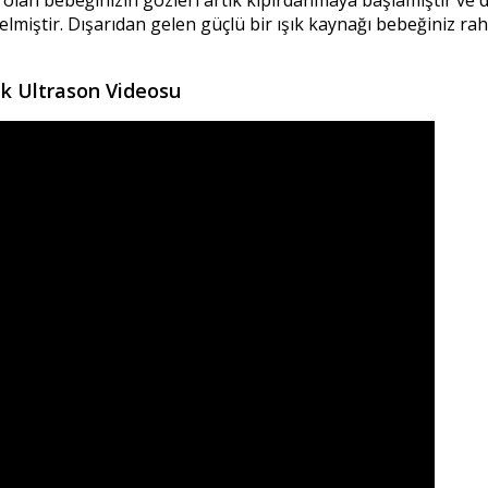
olan bebeğinizin gözleri artık kıpırdanmaya başlamıştır ve dı
miştir. Dışarıdan gelen güçlü bir ışık kaynağı bebeğiniz rah
ek Ultrason Videosu