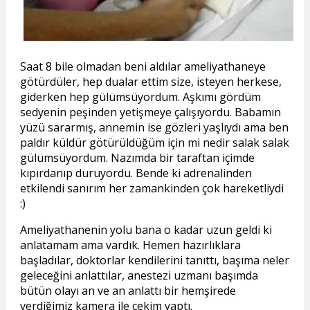
Saat 8 bile olmadan beni aldılar ameliyathaneye
götürdüler, hep dualar ettim size, isteyen herkese,
giderken hep gülümsüyordum. Aşkımı gördüm
sedyenin peşinden yetişmeye çalışıyordu. Babamın
yüzü sararmış, annemin ise gözleri yaşlıydı ama ben
paldır küldür götürüldüğüm için mi nedir salak salak
gülümsüyordum. Nazımda bir taraftan içimde
kıpırdanıp duruyordu. Bende ki adrenalinden
etkilendi sanırım her zamankinden çok hareketliydi
:)
Ameliyathanenin yolu bana o kadar uzun geldi ki
anlatamam ama vardık. Hemen hazırlıklara
başladılar, doktorlar kendilerini tanıttı, başıma neler
geleceğini anlattılar, anestezi uzmanı başımda
bütün olayı an ve an anlattı bir hemşirede
verdiğimiz kamera ile çekim yaptı.