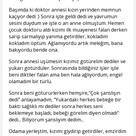
Başımda ki doktor annesi kızın yerinden memnun
kaçıyor dedi :) Sonra işte geldi dedi ve yavrumun
sesini duydum ve işte o an
anne
olmuştum. Hemen
çocuk doktoru aldı kızımı ilk muayenesi falan derken
sarıp sarmalıyıp yanıma getirdiler, kokladım
kokladım öptüm. Ağlamıyordu artık meleğim, bana
bakıyordu bende ona.
Sonra annesi üşümesin kızımız götürelim dediler ve
yukarı götürdüler. Sonrasında bildiğiniz işler işte
beni diktiler falan ama ben hala ağlıyordum, engel
olamadım bir türlü.
Sonra beni götürürlerken hemşire,"Çok şanslışın
dedi" anlayamadım, "Yukardaki herkes bebeğe bir
baktı sağlıklı mı dediler sonra herkes seni
beklemeye başladı, bebeği görelim diyen olmadı"
dedi... Biliyorum şanslıyım dedim...
Odama yerleştim, kızımı giydirip getirdiler, emzirdim