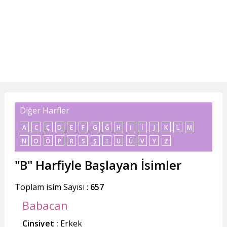
Diğer Harfler
A
C
Ç
D
E
F
G
Ğ
H
I
İ
J
K
L
M
N
O
Ö
P
R
S
Ş
T
U
Ü
V
Y
Z
"B" Harfiyle Başlayan İsimler
Toplam isim Sayısı :
657
Babacan
Cinsiyet :
Erkek