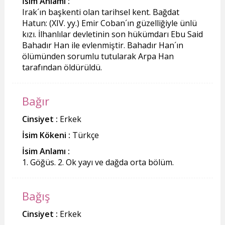
İsim Anlamı :
Irak´ın başken­ti olan tarihsel kent. Bağdat
Hatun: (XIV. yy.) Emir Coban´ın güzelliğiyle ünlü
kızı. İlhanlılar devletinin son hükümdarı Ebu Said
Bahadır Han ile evlenmiştir. Bahadır Han´ın
ölümünden sorumlu tutularak Arpa Han
tarafından öldürüldü.
Bağır
Cinsiyet :
Erkek
İsim Kökeni :
Türkçe
İsim Anlamı :
1. Göğüs. 2. Ok yayı ve dağda orta bölüm.
Bağış
Cinsiyet :
Erkek