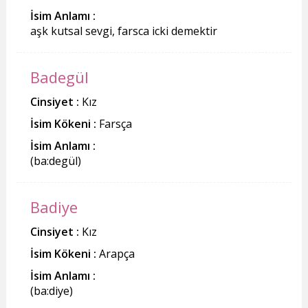
İsim Anlamı :
aşk kutsal sevgi, farsca icki demektir
Badegül
Cinsiyet :
Kız
İsim Kökeni :
Farsça
İsim Anlamı :
(ba:degül)
Badiye
Cinsiyet :
Kız
İsim Kökeni :
Arapça
İsim Anlamı :
(ba:diye)